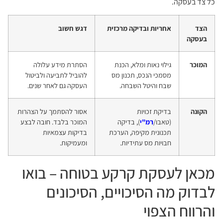
כל צד בעסקה.
הצד
אחריות ובדיקה מרכזית
דגש חשוב
בעסקה
המוכר
גילוי נאות ומלא, הכנת
הסתרת מידע עלולה
מסמכי הנכס, תכנון מס
להוביל לתביעה ולביטול
שבח והיטל השבחה.
העסקה גם לאחר שנים.
הקונה
בדיקת זכויות
אסור להסתמך על הצהרות
(טאבו/
רמ"י
), בדיקה
המוכר בלבד. חובה לבצע
תכנונית מקיפה, הערכת
בדיקות עצמאיות
חבויות מס עתידיות.
ומעמיקות.
מכאן לעסקת קרקע בטוחה – בואו
לבדוק מה הסיכויים, הסיכונים
והרווח הצפוי