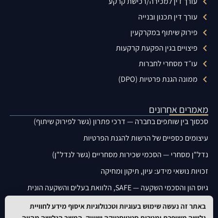
עורך דין למכירה/רכישת קרקע
עורך דין תכנון ובנייה
פירוק שיתוף במקרקעין
פיצויים בגין הפקעת קרקעות
עו״ד מסחרי לחברות
ממונה הגנת פרטיות (DPO)
מאמרים אחרונים
סכסוך בין שותפים בחברה — דרכי פתרון (גשר לפירוק שיתוף)
עיצומים כספיים של הרשות להגנת הפרטיות
נדל"ן מסחרי — הסכמי שכירות מסחריים (גשר לנדל"ן)
זכויות נושאי מידע: עיון, תיקון ומחיקה
גיוס הון והסכמי השקעה — SAFE, הלוואת בעלים והשקעה הונית
תקנות אבטחת מידע — מה הארגון חייב ליישם
באתר זה נעשה שימוש בעוגיות וטכנולוגיות איסוף מידע לחוויית
גלישה משופרת ומטרות סטטיסטיקה ושיווק. המשך הגלישה מהווה