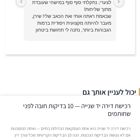
היא
לצערי, נתקלתי סוף סוף במישהי שעובדת
טובות.
אגה
מתוך שליחות!
רוצה ל
רה
שבאמת ראתה אותי ואת הכאב שלי! שירן,
כמה עו"
ם
מעבר להיותה מקצועית ויסודית ברמות
תשובה 
ת.
הגבוהות ביותר, נתנה לי תחושת ביטחון
מה ואיך
שפטי
ויחד עם זאת שמה לי את האמת בפרצוף.
הכי טו
בסוף התהליך גם הביאה אותי לתוצאה לה
מעבר למ
ייחלתי מה שלא היה לי ברור מאליו.
והנשמה 
ממליצה בחום!
מאליו.
בין אם 
הוגן בי
הלב,במ
שניתן י
יכול לעניין אותך גם
והסדרת
אם חשו
רכישת דירה יד שנייה — 10 בדיקות חובה לפני
ותעשה 
שחותמים
דף חדש 
ממליץ ב
רכישת דירה יד שנייה היא אחת העסקאות הגדולות בחיים — ואחת המסוכנות
אם לא נעשות הבדיקות הנכונות. הנה 10 הבדיקות הקריטיות שכל עורך דין