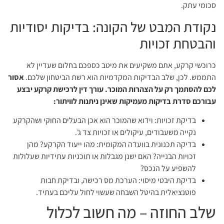
סכומי עתק.
נקודת המבט של הקונה: בדיקות יסודיות
והבטחת זכויות
כרוכשי קרקע, אתם משקיעים את מיטב כספכם בחלום שעדיין לא
התממש. לכן, שלב הבדיקות המקדמיות הוא רשת הביטחון שלכם.
אסור
לכם להסתמך רק על הצהרות המוכר. עורך דין לרכישת קרקע יבצע
עבורכם סדרת בדיקות מעמיקות שאינן ניתנות לוויתור:
בדיקת זכויות: וידוא שהמוכר הוא אכן הבעלים החוקי ושהקרקע
נקייה משעבודים, עיקולים או זכויות צד ג'.
בדיקה תכנונית בוועדה המקומית: מהו ייעוד הקרקע? מהן
זכויות הבנייה? האם ישנן מגבלות או תוכניות עתידיות שעלולות
להשפיע על הנכס?
בדיקת היבטי מיסוי: הערכת מס רכישה, ובדיקת חבות
פוטנציאלית בהיטל השבחה שעשוי לחול עליכם בעתיד.
שלב החוזה – מה חשוב לכלול