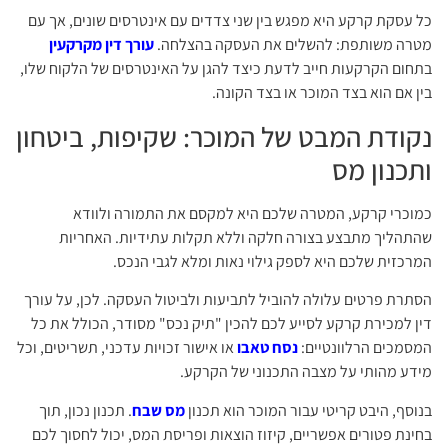
כל עסקת קרקע היא מפגש בין שני צדדים עם אינטרסים שונים, אך עם
מטרה משותפת: להשלים את העסקה בהצלחה.
עורך דין מקרקעין
בתחום הקרקעות חייב לדעת כיצד להגן על האינטרסים של הלקוח שלו,
בין אם הוא בצד המוכר או בצד הקונה.
נקודת המבט של המוכר: שקיפות, ביטחון
ותכנון מס
כמוכרי קרקע, המטרה שלכם היא למקסם את התמורה ולוודא
שהתהליך מתבצע בצורה חלקה וללא תקלות עתידיות. האחריות
המרכזית שלכם היא לספק גילוי נאות ומלא לגבי הנכס.
הסתרת פרטים עלולה להוביל לתביעות ולביטול העסקה. לכן, על עורך
דין למכירת קרקע לסייע לכם להכין "תיק נכס" מסודר, הכולל את כל
המסמכים הרלוונטיים:
נסח טאבו
או אישור זכויות עדכני, תשריטים, וכל
מידע מהותי על מצבה התכנוני של הקרקע.
בנוסף, היבט קריטי עבור המוכר הוא תכנון
מס שבח
. תכנון נכון, תוך
בחינת פטורים אפשריים, קיזוז הוצאות ופריסת המס, יכול לחסוך לכם