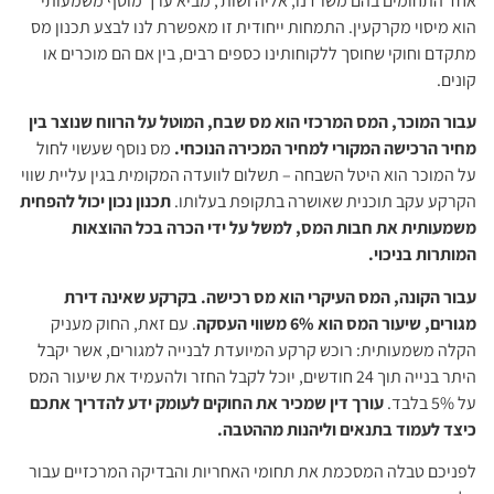
אחד התחומים בהם משרדנו, אליה ושות', מביא ערך מוסף משמעותי
הוא מיסוי מקרקעין. התמחות ייחודית זו מאפשרת לנו לבצע תכנון מס
מתקדם וחוקי שחוסך ללקוחותינו כספים רבים, בין אם הם מוכרים או
קונים.
עבור המוכר, המס המרכזי הוא מס שבח, המוטל על הרווח שנוצר בין
מחיר הרכישה המקורי למחיר המכירה הנוכחי.
מס נוסף שעשוי לחול
על המוכר הוא היטל השבחה – תשלום לוועדה המקומית בגין עליית שווי
הקרקע עקב תוכנית שאושרה בתקופת בעלותו.
תכנון נכון יכול להפחית
משמעותית את חבות המס, למשל על ידי הכרה בכל ההוצאות
המותרות בניכוי.
עבור הקונה, המס העיקרי הוא מס רכישה. בקרקע שאינה דירת
מגורים, שיעור המס הוא 6% משווי העסקה
. עם זאת, החוק מעניק
הקלה משמעותית: רוכש קרקע המיועדת לבנייה למגורים, אשר יקבל
היתר בנייה תוך 24 חודשים, יוכל לקבל החזר ולהעמיד את שיעור המס
על 5% בלבד.
עורך דין שמכיר את החוקים לעומק ידע להדריך אתכם
כיצד לעמוד בתנאים וליהנות מההטבה.
לפניכם טבלה המסכמת את תחומי האחריות והבדיקה המרכזיים עבור