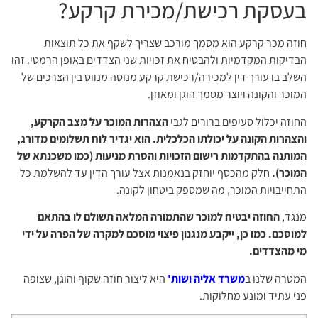
בעסקת רכישת/מכירת קרקע?
חוזה מכר קרקע הוא מסמך מורכב שצריך לשקף את כל תוצאות
הבדיקות המקדמיות ולהבטיח את זכויות שני הצדדים באופן הרמטי. זהו
השלב בו עורך דין למכירה/רכישת קרקע מנוסה מנווט בין הצרכים של
המוכר והקונה ויוצר מסמך הוגן ומאוזן.
החוזה יכלול סעיפים ברורים לגבי
הצהרות המוכר על מצב הקרקע,
והצהרות הקונה על יכולתו הכלכלית. הוא יגדיר לוח תשלומים מדורג,
המותנה בהתקדמות רישום הזכויות והסרת מניעות (כמו משכנתא של
המוכר).
חלק מהכסף יוחזק בנאמנות אצל עורך הדין עד להשלמת כל
התחייבויות המוכר, מה שמספק ביטחון לקונה.
מנגד,
החוזה יבטיח למוכר שהתמורה המלאה תשולם לו בהתאם
למוסכם. כמו כן, ייקבע מנגנון פיצוי מוסכם למקרה של הפרה על ידי
מי מהצדדים.
המטרה שלנו ב
משרד אליה ושות'
היא ליצור חוזה שקוף והוגן, שצופה
פני עתיד ומונע מחלוקות.