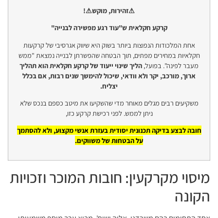
⚠זהירות, מוקש⚠!
קרקע חקלאית ש"עוד רגע מפשירה לבנייה"
אחת המלכודות הנפוצות ביותר בשוק היא שיווק אגרסיבי של קרקעות
חקלאיות במחירים מפתים, תוך הבטחה שהפשרתן לבנייה נמצאת "ממש
מעבר לפינה". בפועל,
הליך שינוי ייעוד של קרקע חקלאית הוא תהליך
ארוך, מורכב, יקר ולא וודאי, שיכול להימשך שנים רבות, אם בכלל
יצליח.
משקיעים רבים מגלים מאוחר מדי שהשקיעו את מיטב כספם בנכס שלא
ניתן לממש. לפני רכישת קרקע כזו,
חובה לבצע בדיקה תכנונית יסודית בעזרת אנשי מקצוע, ולא להסתמך
על הבטחות של משווקים.
מיסוי מקרקעין: חובות המוכר וזכויות
הקונה