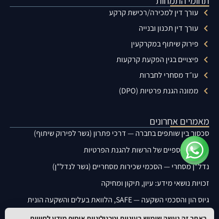
תחומי התמחות
עורך דין למכירה/רכישת קרקע
עורך דין תכנון ובנייה
פירוק שיתוף במקרקעין
פיצויים בגין הפקעת קרקעות
עו״ד מסחרי לחברות
ממונה הגנת פרטיות (DPO)
מאמרים אחרונים
סכסוך בין שותפים בחברה — דרכי פתרון (גשר לפירוק שיתוף)
עיצומים כספיים של הרשות להגנת הפרטיות
נדל"ן מסחרי — הסכמי שכירות מסחריים (גשר לנדל"ן)
זכויות נושאי מידע: עיון, תיקון ומחיקה
גיוס הון והסכמי השקעה — SAFE, הלוואת בעלים והשקעה הונית
תקנות אבטחת מידע — מה הארגון חייב ליישם
באתר זה נעשה שימוש בעוגיות וטכנולוגיות איסוף מידע לחוויית