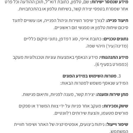
מידע שנמסר ישירות:
שם, טלפון, כתובת דוא"ל, תוכן ההודעה וכל פרט
אחר שמסרת בטפסי יצירת קשר, בשיחות טלפון או בהתכתבויות.
תיעוד פנייה:
לצורך שיפור השירות וניהול הפנייה, אנו עשויים לתעד
סיכום שיחות טלפון או מפגשי זום ראשוניים.
נתונים טכניים:
כתובת אייפי, סוג דפדפן, נתוני מיקום כלליים
(מדינה/עיר) וזיהוי שפה.
מידע התנהגותי:
מידע הנאסף באמצעות עוגיות וטכנולוגיות מעקב
(כמפורט בסעיף 6).
מטרות השימוש במידע הפונים
המידע שנאסף משמש למטרות הבאות:
מתן שירות ומענה:
יצירת קשר, מענה לפניות, ותיאום פגישות.
שיווק ומכירות:
מעקב אחר פניות על ידי צוות המשרד או ספקים
מורשים מטעמו, והצעת שירותים רלוונטיים.
שיפור וייעול:
ניתוח ביצועים, אופטימיזציה של האתר ושיפור חוויית
המשתמש.