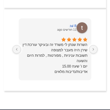
tal B.
11 חודשים ago
השרות שנתן לי משרד זה ובעיקר עורכת דין
עורכת ה
שירן היה מעבר למצופה
מהרגע ש
תשובות עניניות , מפורטות , למרות היום
סבלנית 
והשעה
החששות.
יום ו' שעה 15.00
בכל שלב
אדיבות/נדיבות מלאים
על כל ש
יחס יוצא מגדר הרגיל
והמסור
למה שצי