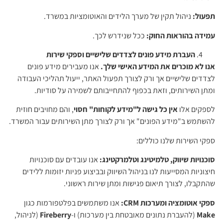
תפעול:
ניהול תקין של מערך הלידים והאוטומציות במשרד.
עמידה בהוראות החוק:
ככל שנידרש לכך.
העברת מידע פונים לצדדים שלישיים וספקי שירות
אנו לא מוכרים את המידע האישי שלך.
אנו מעבירים מידע פונים
לצדדים שלישיים אך ורק לצורך תפעול האתר, ייעול תהליכי העבודה
ומתן השירותים, וזאת בכפוף להתחייבותם לשמירה על סודיות.
לספקים אלו
אין כל גישה ל"מידע לקוחות" חסוי
, והם מחויבים חוזית
להשתמש ב"מידע הפונים" אך ורק לצורך מתן השירותים עבור המשרד.
ספקי השירות שלנו כוללים:
סוכנויות שיווק, טלמיטינג וטלמרקטינג:
אנו עובדים עם סוכנויות
חיצוניות המסייעות לנו בניהול השיווק ובביצוע פניות יזומות ללידים
שהתקבלו, לצורך תיאום פגישות ומתן שירות ראשוני.
ספקי אוטומציה ומערכות CRM:
אנו משתמשים בפלטפורמות כגון
Make
(להעברת נתונים מאובטחת בין מערכות) ו-
Fireberry
(לניהול,