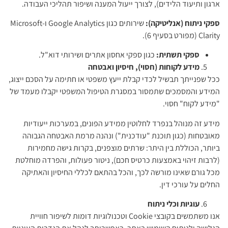
ארגון ותיעוד הלידים), לצורך ייעול המענה ושיפור תהליכי העבודה.
ספקי ניתוח (אנליטיקה):
שירותים כגון Google Analytics ו-Microsoft
Clarity (מפורט בסעיף 6).
ספקי תשתית:
כגון ספקי אחסון אתרים ושירותי דוא"ל.
מידע לקוחות (חסוי), חיסיון ואבטחה
ככל שפנייתך תבשיל לכדי קבלת ייעץ משפטי או חתימה על הסכם ייצוג,
המידע והמסמכים שתמסור במסגרת הטיפול המשפטי יקבלו מעמד של
"מידע לקוח" חסוי.
מידע זה מנוהל בנפרד לחלוטין ממידע הפונים, במערכות ייעודיות
מאובטחות (כגון תוכנת "עודכנית") ונהנה מרמת האבטחה הגבוהה
ביותר, הכוללת בין היתר: שרתים מוצפנים, בקרות גישה מחמירות
(לרבות זיהוי באמצעות כרטיס חכם), ניטור פעולות, והפרדה מוחלטת
מכל גורם שאינו מורשה לכך, והכל בהתאם לכללי החיסיון והאתיקה
החלים על עורכי דין.
עוגיות וכלי ניתוח
אנו משתמשים בקובצי Cookie וטכנולוגיות דומות לשיפור חוויית