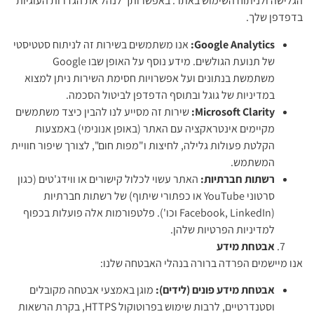
הגלישה ולניתוח השימוש באתר. באפשרותך לנהל את הגדרות העוגיות
בדפדפן שלך.
Google Analytics:
אנו משתמשים בשירות זה לניתוח סטטיסטי
של תנועת הגולשים. מידע נוסף על האופן שבו Google
משתמשת בנתונים ועל אפשרויות חסימת השירות ניתן למצוא
במדיניות של גוגל ובתוסף הדפדפן לביטול הסכמה.
Microsoft Clarity:
שירות זה מסייע לנו להבין כיצד משתמשים
מקיימים אינטראקציה עם האתר (באופן אנונימי) באמצעות
הקלטת פעולות גלילה, לחיצות ו"מפות חום", לצורך שיפור חוויית
המשתמש.
רשתות חברתיות:
האתר עשוי לכלול קישורים או ווידג'טים (כגון
סרטוני YouTube או כפתורי שיתוף) של רשתות חברתיות
(Facebook, LinkedIn וכו'). פלטפורמות אלה פועלות בכפוף
למדיניות הפרטיות שלהן.
אבטחת מידע
אנו מיישמים הפרדה ברורה בנהלי האבטחה שלנו:
אבטחת מידע פונים (לידים):
מוגן באמצעי אבטחה מקובלים
וסטנדרטיים, לרבות שימוש בפרוטוקול HTTPS, בקרת הרשאות