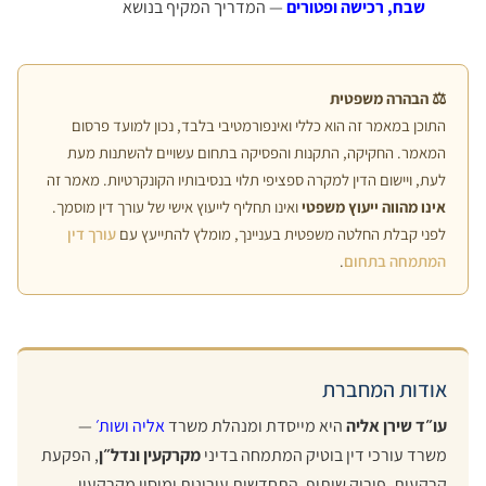
שבח, רכישה ופטורים
— המדריך המקיף בנושא
⚖️ הבהרה משפטית
התוכן במאמר זה הוא כללי ואינפורמטיבי בלבד, נכון למועד פרסום
המאמר. החקיקה, התקנות והפסיקה בתחום עשויים להשתנות מעת
לעת, ויישום הדין למקרה ספציפי תלוי בנסיבותיו הקונקרטיות. מאמר זה
אינו מהווה ייעוץ משפטי
ואינו תחליף לייעוץ אישי של עורך דין מוסמך.
לפני קבלת החלטה משפטית בעניינך, מומלץ להתייעץ עם
עורך דין
המתמחה בתחום
.
אודות המחברת
עו״ד שירן אליה
היא מייסדת ומנהלת משרד
אליה ושות׳
—
משרד עורכי דין בוטיק המתמחה בדיני
מקרקעין ונדל״ן
, הפקעת
קרקעות, פירוק שיתוף, התחדשות עירונית ומיסוי מקרקעין.