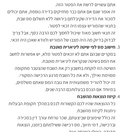
אתם עשויים לרשת את הפטור הזה.
זה אומר שגם אם אתם כבר מחזיקים בדירה נוספת, אתם יכולים
למכור את הדירה שקיבלתם בירושה ללא תשלום מס שבח,
בתנאי שהמוריש עצמו היה זכאי לפטור.
זה תנאי חשוב מאוד שיכול לחסוך לכם הרבה כסף, אבל צריך
לבדוק בדיוק מה היה מצבו של המוריש ולוודא שאכן היה זכאי.
חישוב מס לפי שיטה ליניארית מוטבת
במקרים שבהם אתם לא זכאים לפטור מלא, יש אפשרות לחשב
את המס בשיטה שנקראת ליניארית מוטבת.
השיטה הזו לוקחת בחשבון רק את השבח שהצטבר מתקופה
מסוימת ואילך, ולא את כל השבח מרגע הרכישה המקורי.
זה יכול להוריד משמעותית את גובה המס שאתם משלמים,
במיוחד אם הנכס בבעלותכם הרבה שנים.
קיזוז הוצאות מהשבח
כל ההוצאות שהיו לכם הקשורות לנכס במהלך תקופת הבעלות
ניתנות לקיזוז מהשבח.
זה כולל שיפוצים שביצעתם, שכר טרחת עורך דין במכירה
וברכישה, דמי תיווך, מס רכישה ששילמתם בזמנו, הוצאות
מדידה, היטלי השבחה ועוד.