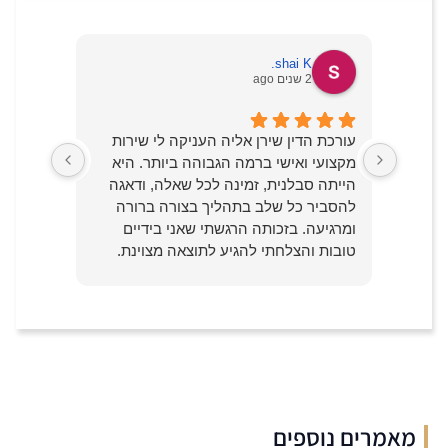
shai K.
2 שנים ago
!
עורכת הדין שירן אליה העניקה לי שירות
כמי שעב
ובה,
מקצועי ואישי ברמה הגבוהה ביותר. היא
לצערי, 
הייתה סבלנית, זמינה לכל שאלה, ודאגה
מתוך של
וך
להסביר כל שלב בתהליך בצורה ברורה
שבאמת ר
ענות
ומרגיעה. בזכותה הרגשתי שאני בידיים
מעבר לה
י
טובות והצלחתי להגיע לתוצאה מצוינת.
הגבוהות
 מעבר
ממליץ בחום לכל מי שמחפש ליווי משפטי
ויחד עם
אמין ומסור.
בסוף ה
ייחלתי 
ממליצה
מאמרים נוספים