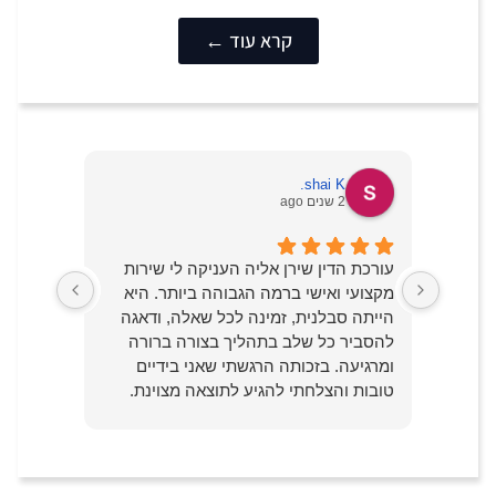
קרא עוד ←
shai K.
2 שנים ago
!
עורכת הדין שירן אליה העניקה לי שירות
כמי שעב
ובה,
מקצועי ואישי ברמה הגבוהה ביותר. היא
לצערי, 
הייתה סבלנית, זמינה לכל שאלה, ודאגה
מתוך של
וך
להסביר כל שלב בתהליך בצורה ברורה
שבאמת ר
ענות
ומרגיעה. בזכותה הרגשתי שאני בידיים
מעבר לה
י
טובות והצלחתי להגיע לתוצאה מצוינת.
הגבוהות
 מעבר
ממליץ בחום לכל מי שמחפש ליווי משפטי
ויחד עם
אמין ומסור.
בסוף ה
ייחלתי 
ממליצה