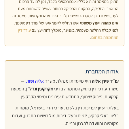
התוכן במאמר זה הוא כללי ואינפורמטיבי בלבד, נכון למועד פרסום
המאמר. החקיקה, התקנות והפסיקה בתחום עשויים להשתנות מעת
לעת, ויישום הדין למקרה ספציפי תלוי בנסיבותיו הקונקרטיות. מאמר זה
אינו מהווה ייעוץ משפטי
ואינו תחליף לייעוץ אישי של עורך דין מוסמך.
לפני קבלת החלטה משפטית בעניינך, מומלץ להתייעץ עם
עורך דין
המתמחה בתחום
.
אודות המחברת
עו״ד שירן אליה
היא מייסדת ומנהלת משרד
אליה ושות׳
—
משרד עורכי דין בוטיק המתמחה בדיני
מקרקעין ונדל״ן
, הפקעת
קרקעות, פירוק שיתוף, התחדשות עירונית ומיסוי מקרקעין.
בעלת רישיון לעריכת דין בלשכת עורכי הדין בישראל, מומחית
בליווי בעלי קרקע, יזמים ובעלי דירות מול רשויות התכנון, ועדות
מקומיות והוועדה לתכנון ובנייה.