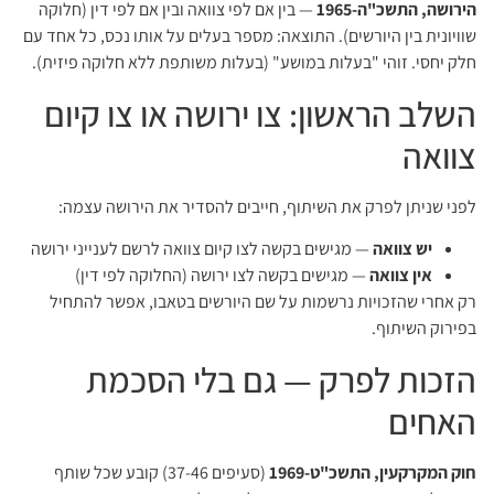
הירושה, התשכ"ה-1965
— בין אם לפי צוואה ובין אם לפי דין (חלוקה
שוויונית בין היורשים). התוצאה: מספר בעלים על אותו נכס, כל אחד עם
חלק יחסי. זוהי "בעלות במושע" (בעלות משותפת ללא חלוקה פיזית).
השלב הראשון: צו ירושה או צו קיום
צוואה
לפני שניתן לפרק את השיתוף, חייבים להסדיר את הירושה עצמה:
יש צוואה
— מגישים בקשה לצו קיום צוואה לרשם לענייני ירושה
אין צוואה
— מגישים בקשה לצו ירושה (החלוקה לפי דין)
רק אחרי שהזכויות נרשמות על שם היורשים בטאבו, אפשר להתחיל
בפירוק השיתוף.
הזכות לפרק — גם בלי הסכמת
האחים
חוק המקרקעין, התשכ"ט-1969
(סעיפים 37-46) קובע שכל שותף