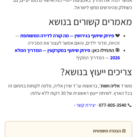
אפשר לנהל את ההליך באמצעות ייפויי כוח ואישורים נוטריוניים, גם
כשחלק מהיורשים מחוץ לישראל.
מאמרים קשורים בנושא
💔
פירוק שיתוף בגירושין — מה קורה לדירה המשותפת
—
זכויות, מדור ילדים, והאם אפשר לעצור את המכירה
🎯 התחילו כאן:
פירוק שיתוף במקרקעין — המדריך המלא
2026
— המדריך המקיף
צריכים ייעוץ בנושא?
משרד
אליה ושות׳
, בראשות עו״ד שירן אליה, מלווה לקוחות בתחום זה
בכל הארץ. לשיחת ייעוץ ראשונית של 30 דקות ללא עלות:
📞
077-805-3540
·
יצירת קשר ›
⚖️ הבהרה משפטית