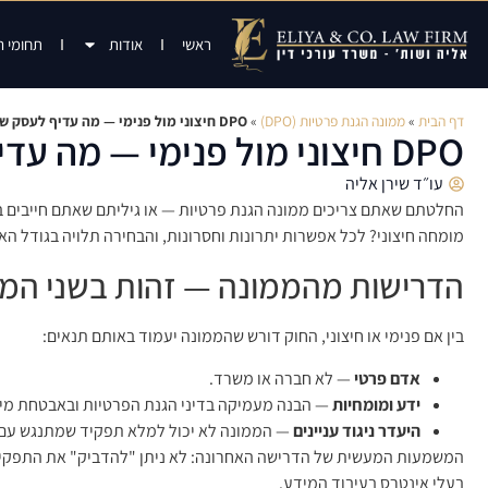
ראשי
אודות
תחומי 
דף הבית
»
ממונה הגנת פרטיות (DPO)
»
DPO חיצוני מול פנימי — מה עדיף לעסק שלך
DPO חיצוני מול פנימי — מה עדיף לעסק שלך
עו״ד שירן אליה
מומחה חיצוני? לכל אפשרות יתרונות וחסרונות, והבחירה תלויה בגודל האר
הדרישות מהממונה — זהות בשני המ
בין אם פנימי או חיצוני, החוק דורש שהממונה יעמוד באותם תנאים:
אדם פרטי
— לא חברה או משרד.
ידע ומומחיות
— הבנה מעמיקה בדיני הגנת הפרטיות ובאבטחת מידע
היעדר ניגוד עניינים
— הממונה לא יכול למלא תפקיד שמתנגש עם תפק
בעלי אינטרס בעיבוד המידע.