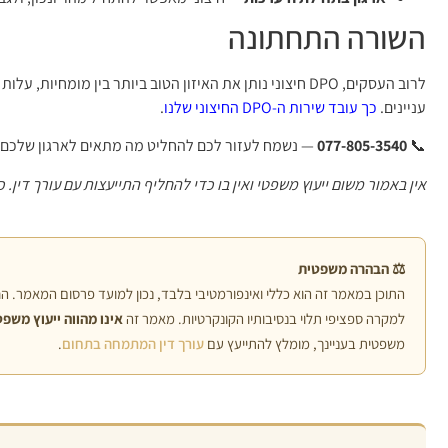
השורה התחתונה
לרוב העסקים, DPO חיצוני נותן את האיזון הטוב ביותר בין מומ
עניינים.
כך עובד שירות ה-DPO החיצוני שלנו
.
📞
077-805-3540
— נשמח לעזור לכם להחליט מה מתאים לארגון שלכם.
אין באמור משום ייעוץ משפטי ואין בו כדי להחליף התייעצות עם עורך דין. 
.
tal B.
11 חודשים ago
2 ש
⚖️ הבהרה משפטית
השרות שנתן לי משרד זה ובעיקר עורכת
עורכת ה
התוכן במאמר זה הוא כללי ואינפורמטיבי בלבד, נכון למועד פרסום המאמר. ה
דין שירן היה מעבר למצופה
מהרגע ש
למקרה ספציפי תלוי בנסיבותיו הקונקרטיות. מאמר זה
אינו מהווה ייעוץ משפט
תשובות עניניות , מפורטות , למרות היום
סבלנית 
משפטית בעניינך, מומלץ להתייעץ עם
עורך דין המתמחה בתחום
.
והשעה
החששות.
יום ו' שעה 15.00
בכל שלב
אדיבות/נדיבות מלאים
לענות ע
יחס יוצא מגדר הרגיל
המקצועי
הרבה מע