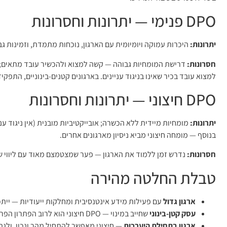
DPO פנימי — יתרונות וחסרונות
יתרונות:
היכרות עמוקה ויומיומית עם הארגון, נוכחות מתמדת, וזמינות גב
חסרונות:
דרישת המומחיות גבוהה — קשה למצוא ולהכשיר עובד מתאים; על
למצוא עובד בכיר שאינו בניגוד עניינים. בארגונים קטנים-בינוניים, התפק
DPO חיצוני — יתרונות וחסרונות
יתרונות:
מומחיות מיידית ללא הכשרה; אובייקטיביות מובנית (אין ניגוד ע
בנוסף — מומחה חיצוני מביא ניסיון מארגונים אחרים.
חסרונות:
נדרש זמן ללמוד את הארגון — פער שמצטמצם מאוד עם ליווי שו
טבלת החלטה מהירה
ארגון גדול
עם פעילות מידע אינטנסיבית ומחלקות ייעודיות — ייתכ
עסק קטן-בינוני
שחייב במינוי — DPO חיצוני הוא לרוב הפתרון הפרקטי והכלכלי.
ארגון בתחילת היערכות
— חיצוני מאפשר להתחיל מהר ונכון, ולג