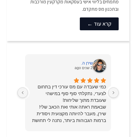
מתמחים בליווי אישי בעסקאות מקרקעין מורכבות
ובתכנון מס מתקדם.
קרא עוד ←
שירן ה.
1.
2 שנים ago
2 שנים go
 שירות
כמי שעבדה עם מס עורכי דין בתחום
אם אתה א
ר. היא
לצערי, נתקלתי סוף סוף במישהי
טובות.
, ודאגה
שעובדת מתוך שליחות!
רוצה לה
ברורה
שבאמת ראתה אותי ואת הכאב שלי!
כמה עו"ד
ידיים
שירן, מעבר להיותה מקצועית ויסודית
תשובה א
צוינת.
ברמות הגבוהות ביותר, נתנה לי תחושת
מה ואיך 
י
ביטחון ויחד עם זאת שמה לי את האמת
לעו"ד הכ
בפרצוף. בסוף התהליך גם הביאה אותי
מעבר למק