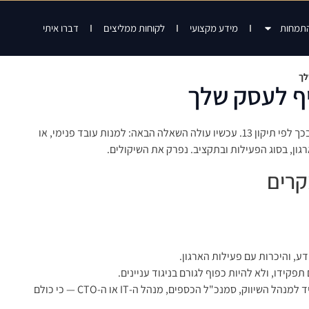
התמחות
מידע מקצועי
לקוחות ממליצים
דברו איתי
החלטתם שאתם צריכים ממונה הגנת פרטיות — או גיליתם שאתם חייבים בכך לפי תיקון 13. עכשיו עולה השאלה הבאה: למנות עובד פנימי, או
גון, בסוג הפעילות ובתקציב. נפרק את השיקולים.
קרים
, והיכרות עם פעילות הארגון.
ידו, ולא להיות כפוף לגורם בניגוד עניינים.
המשמעות המעשית של הדרישה האחרונה: לא ניתן "להדביק" את התפקיד למנהל השיווק, סמנכ"ל הכספים, מנהל ה-IT או ה-CTO — כי כולם