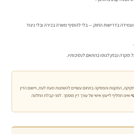
חיות, עלות ועמידה בדרישות החוק — בלי להוסיף משרה בכירה ובלי ניגוד
כל מקרה נבחן לגופו בהתאם לנסיבותיו.
shai K.
Sahar Ben Y
נים ago
2 שנים ago
דין שירן אליה פשוט מדהימה!
עורכת הדין שירן אליה העניקה לי
חקיקה, התקנות והפסיקה בתחום עשויים להשתנות מעת לעת, ויישום הדין
פניתי אליה, היא הייתה קשובה,
מקצועי ואישי ברמה הגבוהה ביות
י
ואינו תחליף לייעוץ אישי של עורך דין מוסמך. לפני קבלת החלטה
והצליחה להפיג לי את כל
הייתה סבלנית, זמינה לכל שאלה
 הרגשתי שיש לי על מי לסמוך
להסביר כל שלב בתהליך בצורה 
, והיא תמיד הייתה זמינה
ומרגיעה. בזכותה הרגשתי שאני ב
ל כל שאלה. בזכות הטיפול
טובות והצלחתי להגיע לתוצאה מ
 והמסור שלה, התוצאה הייתה
ממליץ בחום לכל מי שמחפש ליוו
בר למה שציפיתי. ממליצה
משפטי אמין ומסור.